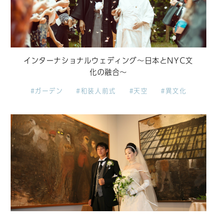
インターナショナルウェディング～日本とNYC文
化の融合～
#ガーデン
#和装人前式
#天空
#異文化