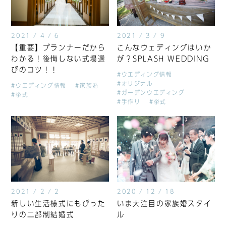
2021 / 4 / 6
2021 / 3 / 9
【重要】プランナーだから
こんなウェディングはいか
わかる！後悔しない式場選
が？SPLASH WEDDING
びのコツ！！
#ウエディング情報
#オリジナル
#ウエディング情報
#家族婚
#ガーデンウエディング
#挙式
#手作り
#挙式
2021 / 2 / 2
2020 / 12 / 18
新しい生活様式にもぴった
いま大注目の家族婚スタイ
りの二部制結婚式
ル