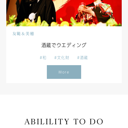
友範＆美穂
酒蔵でウエディング
#和
#文化財
#酒蔵
More
ABILILITY TO DO