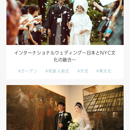
インターナショナルウェディング～日本とNYC文
化の融合～
#ガーデン
#和装人前式
#天空
#異文化