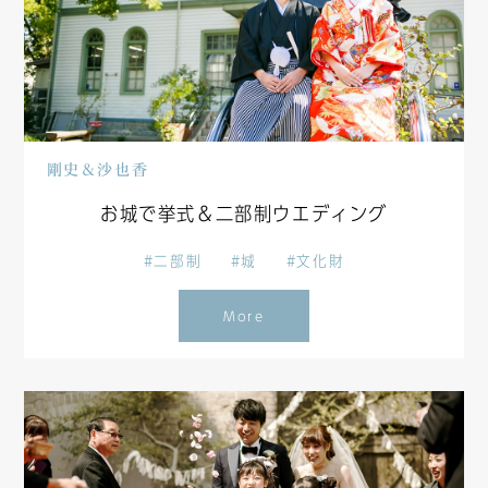
剛史＆沙也香
お城で挙式＆二部制ウエディング
#二部制
#城
#文化財
More