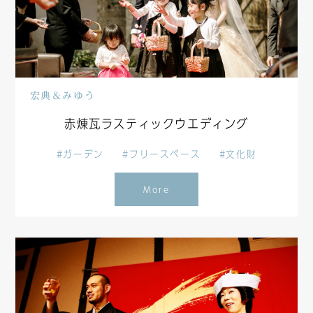
宏典＆みゆう
赤煉瓦ラスティックウエディング
#ガーデン
#フリースペース
#文化財
More