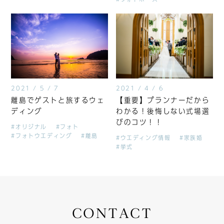
2021 / 5 / 7
2021 / 4 / 6
離島でゲストと旅するウェ
【重要】プランナーだから
ディング
わかる！後悔しない式場選
びのコツ！！
#オリジナル
#フォト
#フォトウエディング
#離島
#ウエディング情報
#家族婚
#挙式
CONTACT